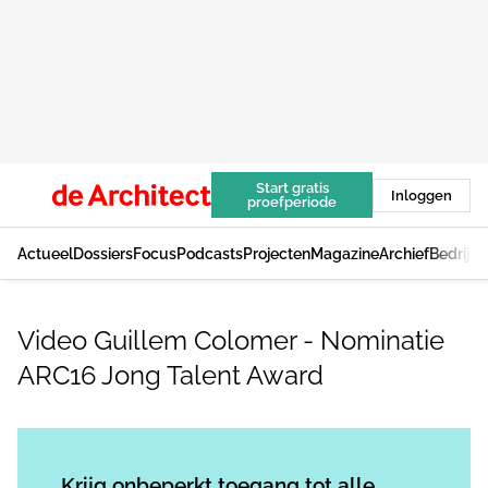
Start gratis
Inloggen
proefperiode
Actueel
Dossiers
Focus
Podcasts
Projecten
Magazine
Archief
Bedrijv
Video Guillem Colomer - Nominatie
ARC16 Jong Talent Award
Log in
om dit artikel te lezen.
Krijg onbeperkt toegang tot alle