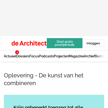
Start gratis
Inloggen
proefperiode
4
Actueel
Dossiers
Focus
Podcasts
Projecten
Magazine
Archief
Bedrijv
Oplevering - De kunst van het
combineren
Log in
om dit artikel te lezen.
Krijg onbeperkt toegang tot alle