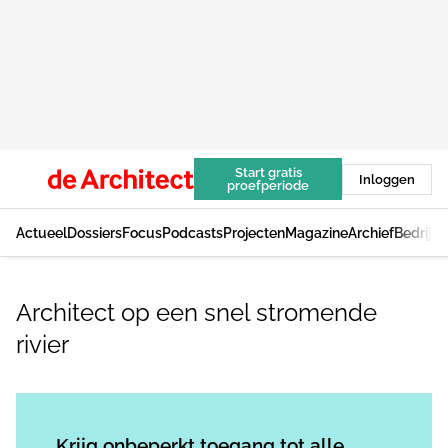
Start gratis
Inloggen
proefperiode
Actueel
Dossiers
Focus
Podcasts
Projecten
Magazine
Archief
Bedrijv
Architect op een snel stromende
rivier
Log in
om dit artikel te lezen.
Krijg onbeperkt toegang tot alle