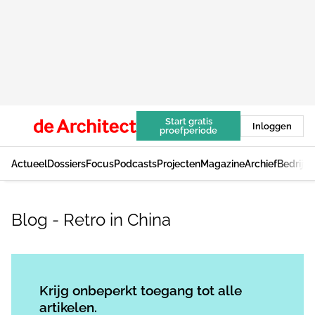
Start gratis
Inloggen
proefperiode
Actueel
Dossiers
Focus
Podcasts
Projecten
Magazine
Archief
Bedrijv
Blog - Retro in China
Log in
om dit artikel te lezen.
Krijg onbeperkt toegang tot alle
artikelen.