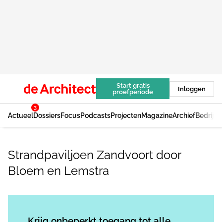
Start gratis
Inloggen
proefperiode
3
Actueel
Dossiers
Focus
Podcasts
Projecten
Magazine
Archief
Bedrijv
Strandpaviljoen Zandvoort door
Bloem en Lemstra
Log in
om dit artikel te lezen.
Krijg onbeperkt toegang tot alle