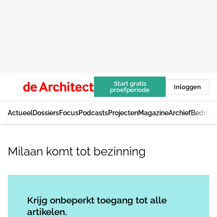
Start gratis
Inloggen
proefperiode
Actueel
Dossiers
Focus
Podcasts
Projecten
Magazine
Archief
Bedrijv
Milaan komt tot bezinning
Log in
om dit artikel te lezen.
Krijg onbeperkt toegang tot alle
artikelen.