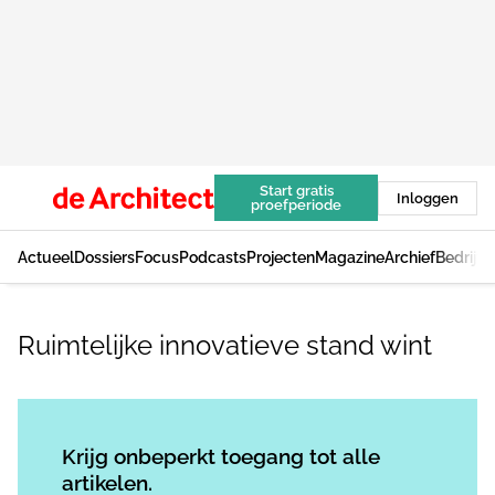
Start gratis
Inloggen
proefperiode
Actueel
Dossiers
Focus
Podcasts
Projecten
Magazine
Archief
Bedrijv
Ruimtelijke innovatieve stand wint
Log in
om dit artikel te lezen.
Krijg onbeperkt toegang tot alle
artikelen.