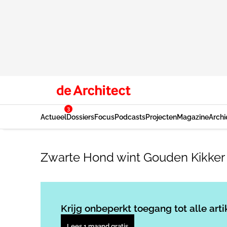
3
Actueel
Dossiers
Focus
Podcasts
Projecten
Magazine
Archi
Zwarte Hond wint Gouden Kikker
Krijg onbeperkt toegang tot alle arti
Lees 1 maand gratis