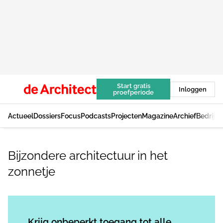
Start gratis
Inloggen
proefperiode
Actueel
Dossiers
Focus
Podcasts
Projecten
Magazine
Archief
Bedrijv
Bijzondere architectuur in het
zonnetje
Log in
om dit artikel te lezen.
Krijg onbeperkt toegang tot alle