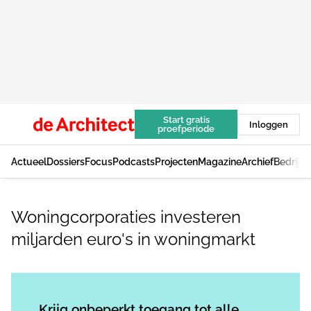
Start gratis
Inloggen
proefperiode
Actueel
Dossiers
Focus
Podcasts
Projecten
Magazine
Archief
Bedrijv
Woningcorporaties investeren
miljarden euro's in woningmarkt
Log in
om dit artikel te lezen.
Krijg onbeperkt toegang tot alle