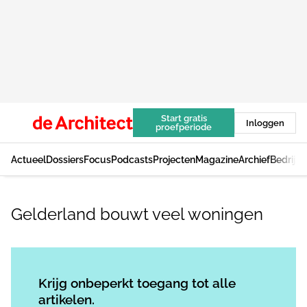
Start gratis
Inloggen
proefperiode
Actueel
Dossiers
Focus
Podcasts
Projecten
Magazine
Archief
Bedrijv
Gelderland bouwt veel woningen
Log in
om dit artikel te lezen.
Krijg onbeperkt toegang tot alle
artikelen.