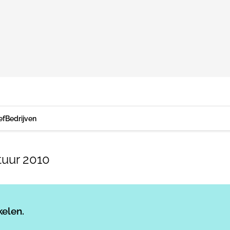
ef
Bedrijven
tuur 2010
Log in
om dit artikel te lezen.
kelen.