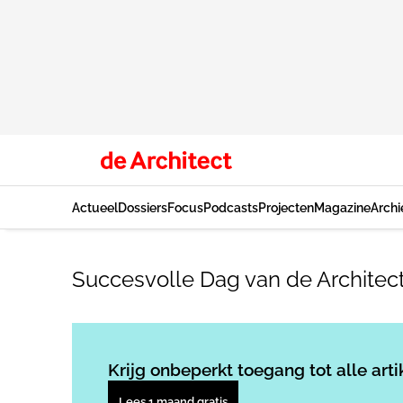
Actueel
Dossiers
Focus
Podcasts
Projecten
Magazine
Archi
Succesvolle Dag van de Architec
Krijg onbeperkt toegang tot alle arti
Lees 1 maand gratis