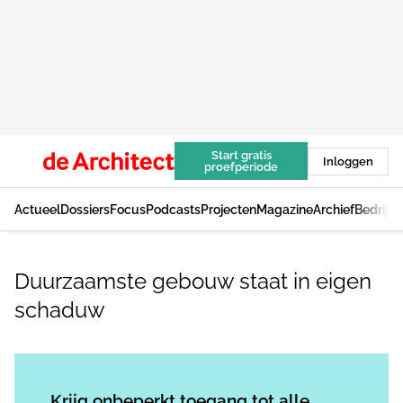
Start gratis
Inloggen
proefperiode
Actueel
Dossiers
Focus
Podcasts
Projecten
Magazine
Archief
Bedrijv
Duurzaamste gebouw staat in eigen
schaduw
Log in
om dit artikel te lezen.
Krijg onbeperkt toegang tot alle