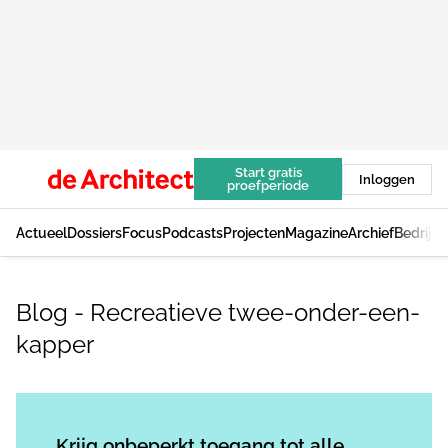
Start gratis
Inloggen
proefperiode
Actueel
Dossiers
Focus
Podcasts
Projecten
Magazine
Archief
Bedrijv
Blog - Recreatieve twee-onder-een-
kapper
Log in
om dit artikel te lezen.
Krijg onbeperkt toegang tot alle