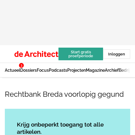
Start gratis
Inloggen
proefperiode
3
Actueel
Dossiers
Focus
Podcasts
Projecten
Magazine
Archief
Bedrijv
Rechtbank Breda voorlopig gegund
Log in
om dit artikel te lezen.
Krijg onbeperkt toegang tot alle
artikelen.