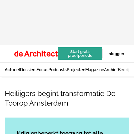
Start gratis
Inloggen
proefperiode
Actueel
Dossiers
Focus
Podcasts
Projecten
Magazine
Archief
Bedrijv
Heilijgers begint transformatie De
Toorop Amsterdam
Log in
om dit artikel te lezen.
Krijg onbeperkt toegang tot alle