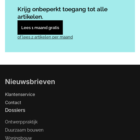
Log in
om dit artikel te lezen.
Krijg onbeperkt toegang tot alle
artikelen.
Lees 1 maand gratis
of lees 2 artikelen per maand
Nieuwsbrieven
Klantenservice
Contact
Dossiers
Ontwerppraktijk
Duurzaam bouwen
Woningbouw