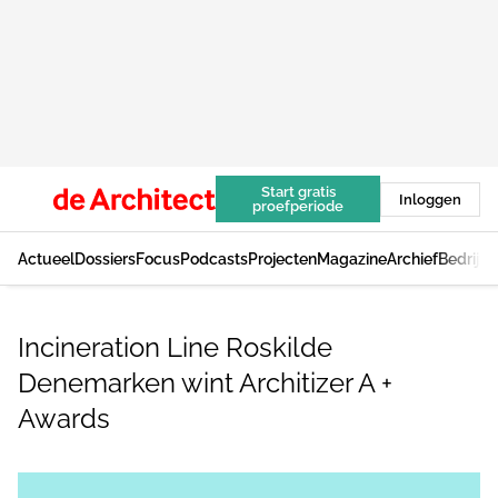
Start gratis
Inloggen
proefperiode
Actueel
Dossiers
Focus
Podcasts
Projecten
Magazine
Archief
Bedrijv
Incineration Line Roskilde
Denemarken wint Architizer A +
Awards