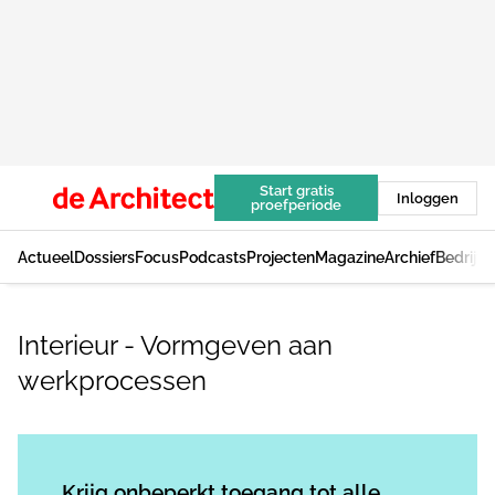
Start gratis
Inloggen
proefperiode
Actueel
Dossiers
Focus
Podcasts
Projecten
Magazine
Archief
Bedrijv
Interieur - Vormgeven aan
werkprocessen
Log in
om dit artikel te lezen.
Krijg onbeperkt toegang tot alle