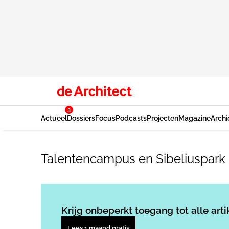
3
Actueel
Dossiers
Focus
Podcasts
Projecten
Magazine
Archi
Talentencampus en Sibeliuspark
Krijg onbeperkt toegang tot alle arti
Lees 1 maand gratis