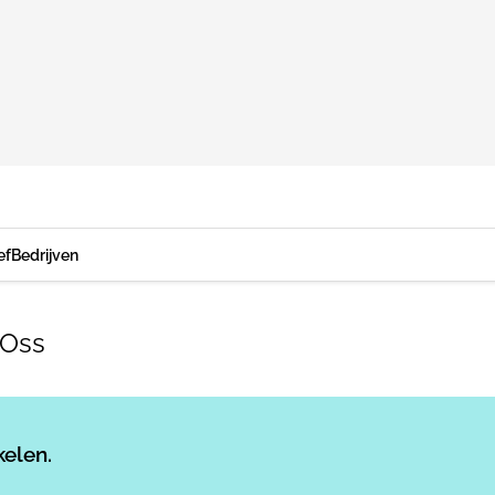
ef
Bedrijven
 Oss
Log in
om dit artikel te lezen.
kelen.