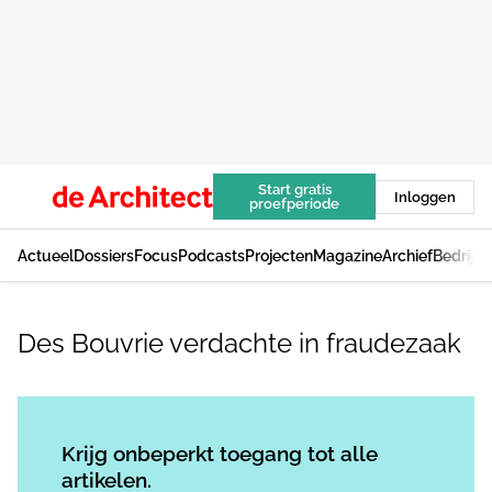
Start gratis
Inloggen
proefperiode
Actueel
Dossiers
Focus
Podcasts
Projecten
Magazine
Archief
Bedrijv
Des Bouvrie verdachte in fraudezaak
Log in
om dit artikel te lezen.
Krijg onbeperkt toegang tot alle
artikelen.