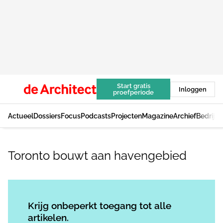
Start gratis
Inloggen
proefperiode
Actueel
Dossiers
Focus
Podcasts
Projecten
Magazine
Archief
Bedrijv
Toronto bouwt aan havengebied
Log in
om dit artikel te lezen.
Krijg onbeperkt toegang tot alle
artikelen.