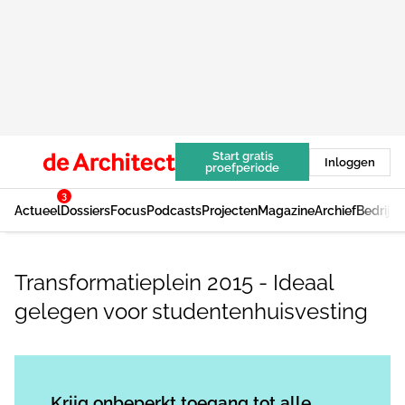
Start gratis
Inloggen
proefperiode
3
Actueel
Dossiers
Focus
Podcasts
Projecten
Magazine
Archief
Bedrijv
Transformatieplein 2015 - Ideaal
gelegen voor studentenhuisvesting
Log in
om dit artikel te lezen.
Krijg onbeperkt toegang tot alle