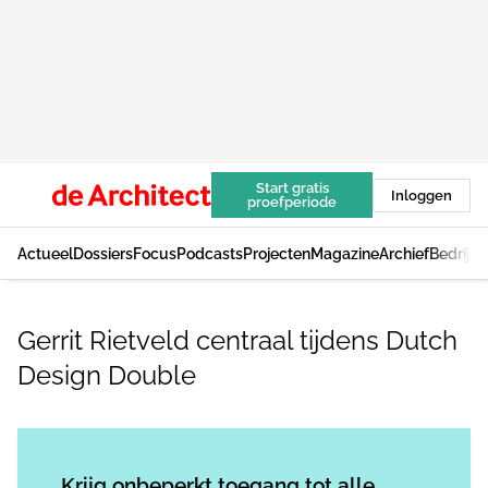
Start gratis
Inloggen
proefperiode
Actueel
Dossiers
Focus
Podcasts
Projecten
Magazine
Archief
Bedrijv
Gerrit Rietveld centraal tijdens Dutch
Design Double
Log in
om dit artikel te lezen.
Krijg onbeperkt toegang tot alle