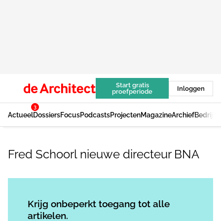
Start gratis
Inloggen
proefperiode
3
Actueel
Dossiers
Focus
Podcasts
Projecten
Magazine
Archief
Bedrijv
Fred Schoorl nieuwe directeur BNA
Log in
om dit artikel te lezen.
Krijg onbeperkt toegang tot alle
artikelen.