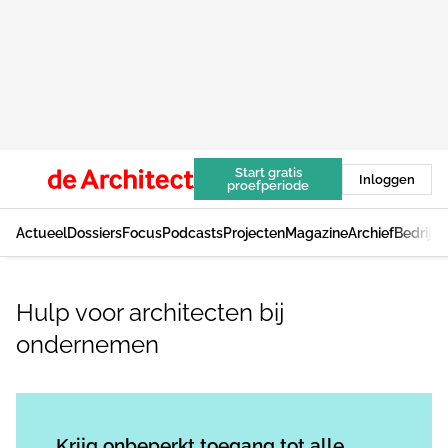
Start gratis
Inloggen
proefperiode
Actueel
Dossiers
Focus
Podcasts
Projecten
Magazine
Archief
Bedrijv
Hulp voor architecten bij
ondernemen
Log in
om dit artikel te lezen.
Krijg onbeperkt toegang tot alle