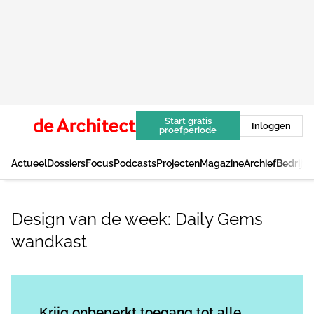
Start gratis
Inloggen
proefperiode
Actueel
Dossiers
Focus
Podcasts
Projecten
Magazine
Archief
Bedrijv
Design van de week: Daily Gems
wandkast
Log in
om dit artikel te lezen.
Krijg onbeperkt toegang tot alle