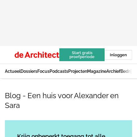
Start gratis
Inloggen
proefperiode
Actueel
Dossiers
Focus
Podcasts
Projecten
Magazine
Archief
Bedrijv
Blog - Een huis voor Alexander en
Sara
Log in
om dit artikel te lezen.
Krijg onbeperkt toegang tot alle