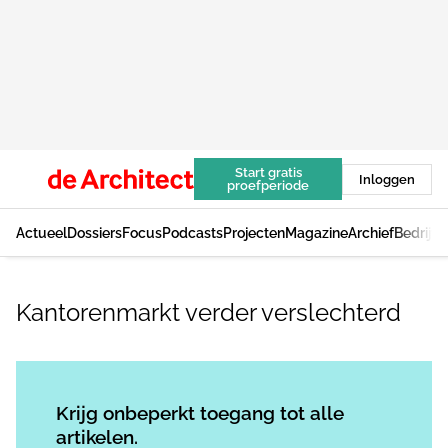
Start gratis
Inloggen
proefperiode
Actueel
Dossiers
Focus
Podcasts
Projecten
Magazine
Archief
Bedrijv
Kantorenmarkt verder verslechterd
Log in
om dit artikel te lezen.
Krijg onbeperkt toegang tot alle
artikelen.