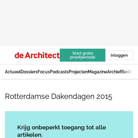
Start gratis
Inloggen
proefperiode
Actueel
Dossiers
Focus
Podcasts
Projecten
Magazine
Archief
Bedrijv
Rotterdamse Dakendagen 2015
Log in
om dit artikel te lezen.
Krijg onbeperkt toegang tot alle
artikelen.