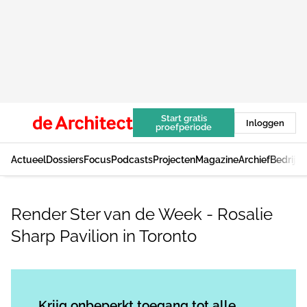
Start gratis
Inloggen
proefperiode
Actueel
Dossiers
Focus
Podcasts
Projecten
Magazine
Archief
Bedrijv
Render Ster van de Week - Rosalie
Sharp Pavilion in Toronto
Log in
om dit artikel te lezen.
Krijg onbeperkt toegang tot alle