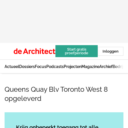
Start gratis
Inloggen
proefperiode
Actueel
Dossiers
Focus
Podcasts
Projecten
Magazine
Archief
Bedrijv
Queens Quay Blv Toronto West 8
opgeleverd
Log in
om dit artikel te lezen.
Krijg onbeperkt toegang tot alle