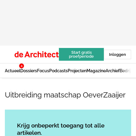
Start gratis
Inloggen
proefperiode
4
Actueel
Dossiers
Focus
Podcasts
Projecten
Magazine
Archief
Bedrijv
Uitbreiding maatschap OeverZaaijer
Log in
om dit artikel te lezen.
Krijg onbeperkt toegang tot alle
artikelen.