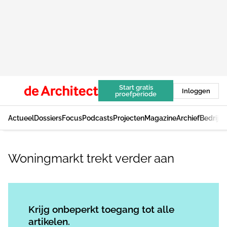
Start gratis
Inloggen
proefperiode
Actueel
Dossiers
Focus
Podcasts
Projecten
Magazine
Archief
Bedrijv
Woningmarkt trekt verder aan
Log in
om dit artikel te lezen.
Krijg onbeperkt toegang tot alle
artikelen.