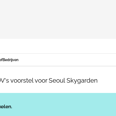
ef
Bedrijven
's voorstel voor Seoul Skygarden
Log in
om dit artikel te lezen.
kelen.