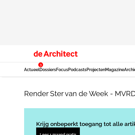
3
Actueel
Dossiers
Focus
Podcasts
Projecten
Magazine
Archi
Render Ster van de Week - MVRDV
Krijg onbeperkt toegang tot alle arti
Lees 1 maand gratis