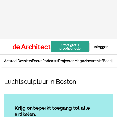
Start gratis
Inloggen
proefperiode
Actueel
Dossiers
Focus
Podcasts
Projecten
Magazine
Archief
Bedrijv
Luchtsculptuur in Boston
Log in
om dit artikel te lezen.
Krijg onbeperkt toegang tot alle
artikelen.