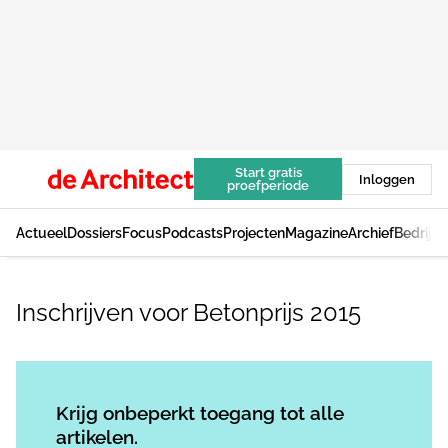
Start gratis
Inloggen
proefperiode
Actueel
Dossiers
Focus
Podcasts
Projecten
Magazine
Archief
Bedrijv
Inschrijven voor Betonprijs 2015
Log in
om dit artikel te lezen.
Krijg onbeperkt toegang tot alle
artikelen.