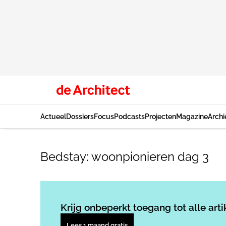
Actueel
Dossiers
Focus
Podcasts
Projecten
Magazine
Archi
Bedstay: woonpionieren dag 3
Krijg onbeperkt toegang tot alle arti
Lees 1 maand gratis