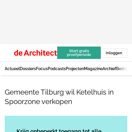
Start gratis
Inloggen
proefperiode
Actueel
Dossiers
Focus
Podcasts
Projecten
Magazine
Archief
Bedrijv
Gemeente Tilburg wil Ketelhuis in
Spoorzone verkopen
Log in
om dit artikel te lezen.
Krijg onbeperkt toegang tot alle