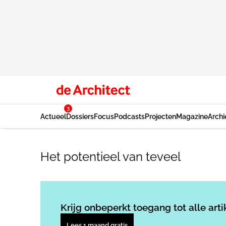
3
Actueel
Dossiers
Focus
Podcasts
Projecten
Magazine
Archi
Het potentieel van teveel
Krijg onbeperkt toegang tot alle arti
Lees 1 maand gratis