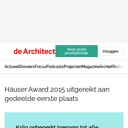
Start gratis
Inloggen
proefperiode
Actueel
Dossiers
Focus
Podcasts
Projecten
Magazine
Archief
Bedrijv
Häuser Award 2015 uitgereikt aan
gedeelde eerste plaats
Log in
om dit artikel te lezen.
Krijg onbeperkt toegang tot alle