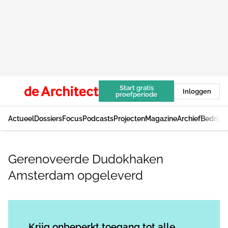
Start gratis
Inloggen
proefperiode
Actueel
Dossiers
Focus
Podcasts
Projecten
Magazine
Archief
Bedrijv
Gerenoveerde Dudokhaken
Amsterdam opgeleverd
Log in
om dit artikel te lezen.
Krijg onbeperkt toegang tot alle