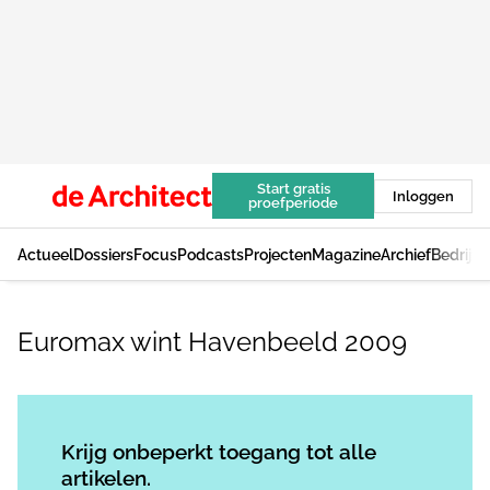
Start gratis
Inloggen
proefperiode
Actueel
Dossiers
Focus
Podcasts
Projecten
Magazine
Archief
Bedrijv
Euromax wint Havenbeeld 2009
Log in
om dit artikel te lezen.
Krijg onbeperkt toegang tot alle
artikelen.