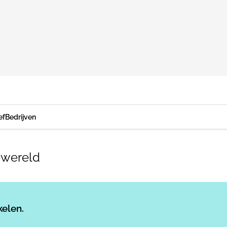
ef
Bedrijven
 wereld
Log in
om dit artikel te lezen.
kelen.