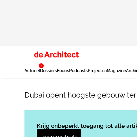
3
Actueel
Dossiers
Focus
Podcasts
Projecten
Magazine
Archi
Dubai opent hoogste gebouw ter
Krijg onbeperkt toegang tot alle arti
Lees 1 maand gratis