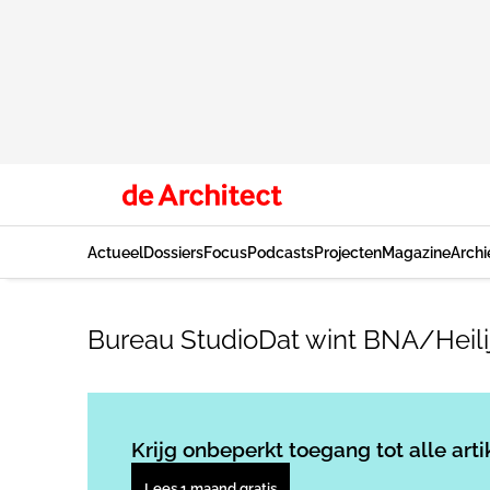
Actueel
Dossiers
Focus
Podcasts
Projecten
Magazine
Archi
Bureau StudioDat wint BNA/Heilij
Krijg onbeperkt toegang tot alle arti
Lees 1 maand gratis