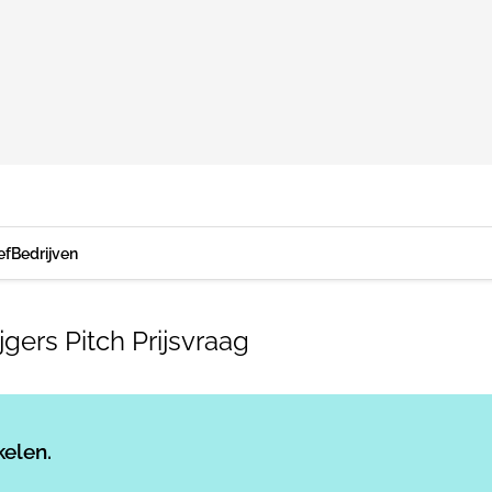
ef
Bedrijven
gers Pitch Prijsvraag
Log in
om dit artikel te lezen.
kelen.