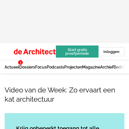
Start gratis
Inloggen
proefperiode
3
Actueel
Dossiers
Focus
Podcasts
Projecten
Magazine
Archief
Bedrijv
Video van de Week: Zo ervaart een
kat architectuur
Log in
om dit artikel te lezen.
Krijg onbeperkt toegang tot alle