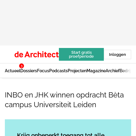
Start gratis
Inloggen
proefperiode
3
Actueel
Dossiers
Focus
Podcasts
Projecten
Magazine
Archief
Bedrijv
INBO en JHK winnen opdracht Bèta
campus Universiteit Leiden
Log in
om dit artikel te lezen.
Krijg onbeperkt toegang tot alle