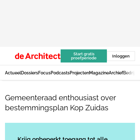
Start gratis
Inloggen
proefperiode
Actueel
Dossiers
Focus
Podcasts
Projecten
Magazine
Archief
Bedrijv
Gemeenteraad enthousiast over
bestemmingsplan Kop Zuidas
Log in
om dit artikel te lezen.
Krijg onbeperkt toegang tot alle