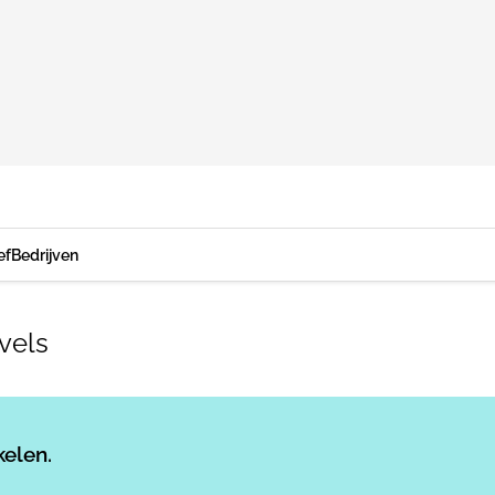
ef
Bedrijven
vels
Log in
om dit artikel te lezen.
kelen.