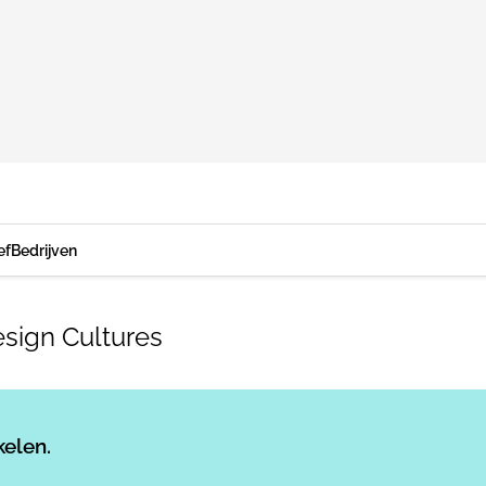
ef
Bedrijven
esign Cultures
Log in
om dit artikel te lezen.
kelen.