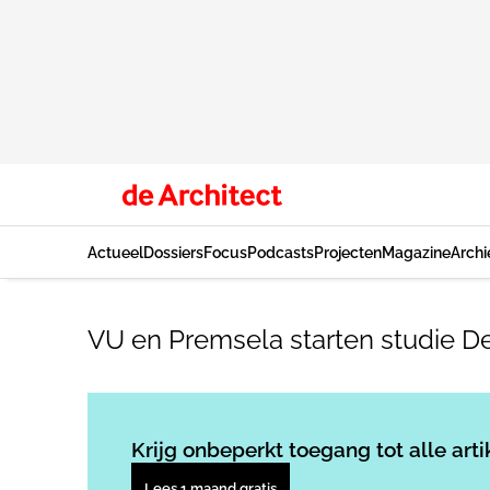
Actueel
Dossiers
Focus
Podcasts
Projecten
Magazine
Archi
VU en Premsela starten studie D
Krijg onbeperkt toegang tot alle arti
Lees 1 maand gratis