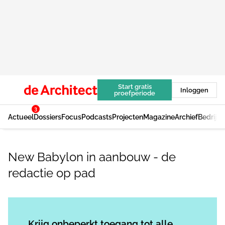
Start gratis
Inloggen
proefperiode
3
Actueel
Dossiers
Focus
Podcasts
Projecten
Magazine
Archief
Bedrijv
New Babylon in aanbouw - de
redactie op pad
Log in
om dit artikel te lezen.
Krijg onbeperkt toegang tot alle